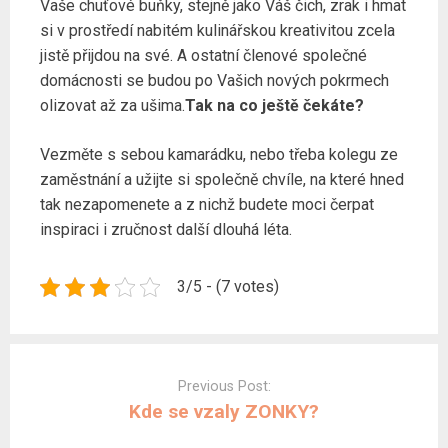
Vaše chuťové buňky, stejně jako Váš čich, zrak i hmat
si v prostředí nabitém kulinářskou kreativitou zcela
jistě přijdou na své. A ostatní členové společné
domácnosti se budou po Vašich nových pokrmech
olizovat až za ušima.
Tak na co ještě čekáte?
Vezměte s sebou kamarádku, nebo třeba kolegu ze
zaměstnání a užijte si společně chvíle, na které hned
tak nezapomenete a z nichž budete moci čerpat
inspiraci i zručnost další dlouhá léta.
3/5 - (7 votes)
Post
navigation
Previous Post:
Kde se vzaly ZONKY?