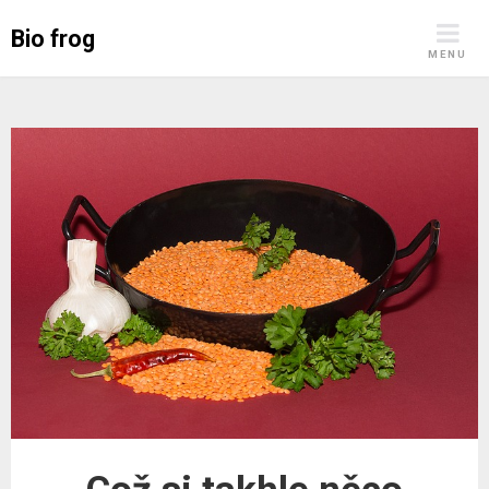
Skip
Bio frog
to
MENU
content