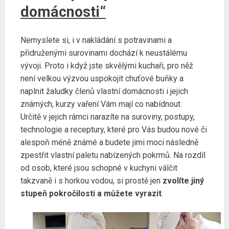
domácnosti“
Nemyslete si, i v nakládání s potravinami a
přidruženými surovinami dochází k neustálému
vývoji. Proto i když jste skvělými kuchaři, pro něž
není velkou výzvou uspokojit chuťové buňky a
naplnit žaludky členů vlastní domácnosti i jejich
známých, kurzy vaření Vám mají co nabídnout.
Určitě v jejich rámci narazíte na suroviny, postupy,
technologie a receptury, které pro Vás budou nové či
alespoň méně známé a budete jimi moci následně
zpestřit vlastní paletu nabízených pokrmů. Na rozdíl
od osob, které jsou schopné v kuchyni válčit
takzvaně i s horkou vodou, si prostě jen
zvolíte jiný
stupeň pokročilosti a můžete vyrazit
.