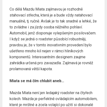
Co dělá Mazdu Miata zajímavou je rozhodně
stahovací střecha, která je a bude vždy natahovací
manuálně, tj. ručně. Avšak je to tak snadné a lehké, že
to zvládne i za jízdy osoba něžného pohlaví.
Automobil, jenž disponuje vylepšeným posilovačem.
I když se jedná o roadster působící robustněji,
pravdou je, že v tomto inovativním provedení bylo
ušetřeno mnoho kil nejen v rámci hliníkových
komponentů. Interesantním designem zaujme
zahrádka určená pro zavazadla. Zajímavá je rovněž
prolamovaná větší kapota.
Miata se má čím chlubit aneb…
Mazda Miata není jen ledajaký roadster na čtyřech
kolech. Mazda je perfektně ovládajícím automobilem,
které je mrštné a zcela volající po užití si dokonalé