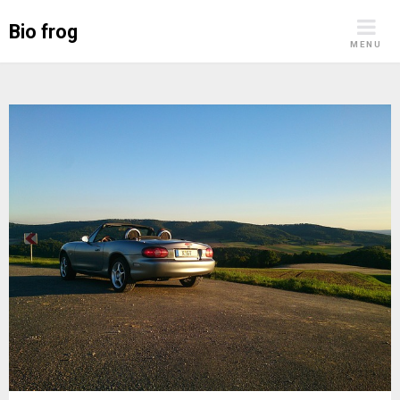
Skip
Bio frog
to
MENU
content