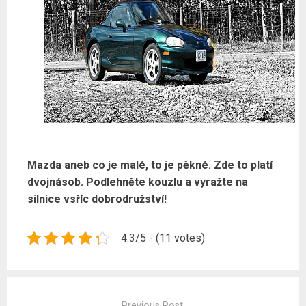
Mazda aneb co je malé, to je pěkné. Zde to platí
dvojnásob. Podlehněte kouzlu a vyražte na
silnice vsříc dobrodružství!
4.3/5 - (11 votes)
Post
navigation
Previous Post: