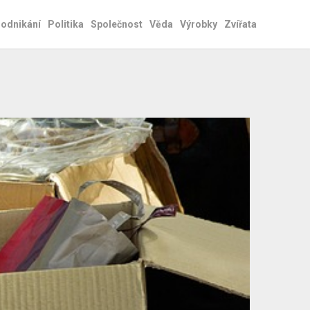
odnikání
Politika
Společnost
Věda
Výrobky
Zvířata