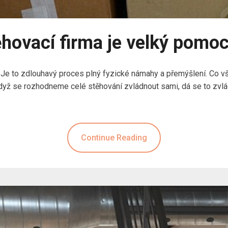
hovací firma je velký pomo
. Je to zdlouhavý proces plný fyzické námahy a přemýšlení. Co v
 Když se rozhodneme celé stěhování zvládnout sami, dá se to zvl
Continue Reading