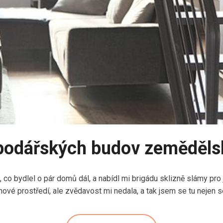
podářských budov zeměděls
 co bydlel o pár domů dál, a nabídl mi brigádu sklizně slámy pr
nové prostředí, ale zvědavost mi nedala, a tak jsem se tu nejen