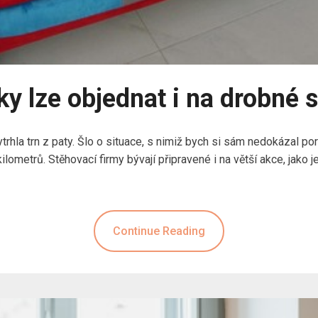
y lze objednat i na drobné 
ytrhla trn z paty. Šlo o situace, s nimiž bych si sám nedokázal por
lometrů. Stěhovací firmy bývají připravené i na větší akce, jako 
Continue Reading