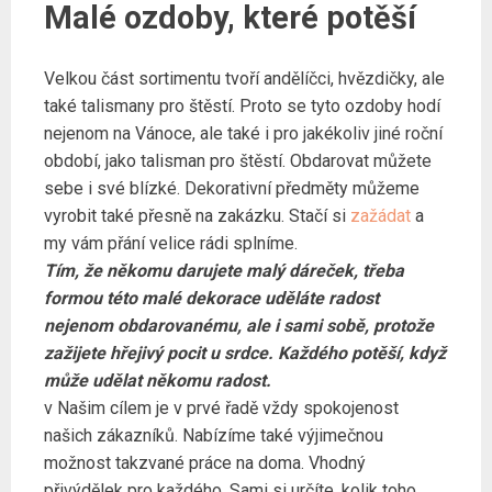
Malé ozdoby, které potěší
Velkou část sortimentu tvoří andělíčci, hvězdičky, ale
také talismany pro štěstí. Proto se tyto ozdoby hodí
nejenom na Vánoce, ale také i pro jakékoliv jiné roční
období, jako talisman pro štěstí. Obdarovat můžete
sebe i své blízké. Dekorativní předměty můžeme
vyrobit také přesně na zakázku. Stačí si
zažádat
a
my vám přání velice rádi splníme.
Tím, že někomu darujete malý dáreček, třeba
formou této malé dekorace uděláte radost
nejenom obdarovanému, ale i sami sobě, protože
zažijete hřejivý pocit u srdce. Každého potěší, když
může udělat někomu radost.
v Našim cílem je v prvé řadě vždy spokojenost
našich zákazníků. Nabízíme také výjimečnou
možnost takzvané práce na doma. Vhodný
přivýdělek pro každého. Sami si určíte, kolik toho