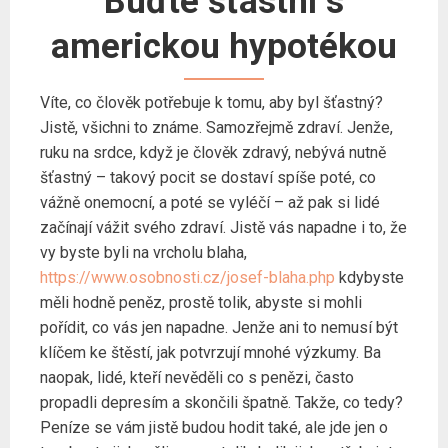
Buďte šťastní s
americkou hypotékou
Víte, co člověk potřebuje k tomu, aby byl šťastný?
Jistě, všichni to známe. Samozřejmě zdraví. Jenže,
ruku na srdce, když je člověk zdravý, nebývá nutně
šťastný – takový pocit se dostaví spíše poté, co
vážně onemocní, a poté se vyléčí – až pak si lidé
začínají vážit svého zdraví. Jistě vás napadne i to, že
vy byste byli na vrcholu blaha,
https://www.osobnosti.cz/josef-blaha.php
kdybyste
měli hodně peněz, prostě tolik, abyste si mohli
pořídit, co vás jen napadne. Jenže ani to nemusí být
klíčem ke štěstí, jak potvrzují mnohé výzkumy. Ba
naopak, lidé, kteří nevěděli co s penězi, často
propadli depresím a skončili špatně. Takže, co tedy?
Peníze se vám jistě budou hodit také, ale jde jen o