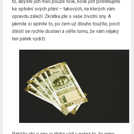
to, abyste jich měli pouze tolik, kolik jich potřebujete
ke splnění svých přání – takových, na kterých vám
opravdu záleží. Zkrátka jde o vaše životní sny. A
jakmile si splníte to, po čem už dlouho toužíte, pocit
štěstí se rychle dostaví a věřte tomu, že vám nějaký
ten pátek vydrží.
Pakliže jde o sny, je třeba vzít v potaz to, že jsme