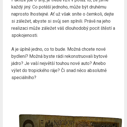
každý jiný. Co potěší jednoho, může být druhému
naprosto lhostejné. Ať už však sníte o čemkoli, dejte
si záležet, abyste si svůj sen splnili. Právě na jeho
realizaci může záležet váš dlouhodobý pocit štěstí a
spokojenosti.
A je úplně jedno, co to bude. Možná chcete nové
bydlení? Možná byste rádi rekonstruovali bytové
jádro? Je vaší největší touhou nové auto? Anebo
výlet do tropického ráje? Či snad něco absolutně
speciálního?