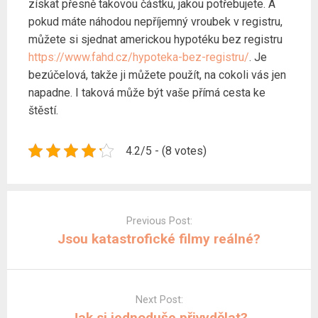
získat přesně takovou částku, jakou potřebujete. A
pokud máte náhodou nepříjemný vroubek v registru,
můžete si sjednat americkou hypotéku bez registru
https://www.fahd.cz/hypoteka-bez-registru/
. Je
bezúčelová, takže ji můžete použít, na cokoli vás jen
napadne. I taková může být vaše přímá cesta ke
štěstí.
4.2/5 - (8 votes)
Post
navigation
Previous Post:
Jsou katastrofické filmy reálné?
Next Post:
Jak si jednoduše přivydělat?