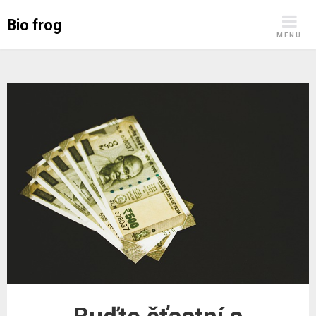
Skip
Bio frog
to
MENU
content