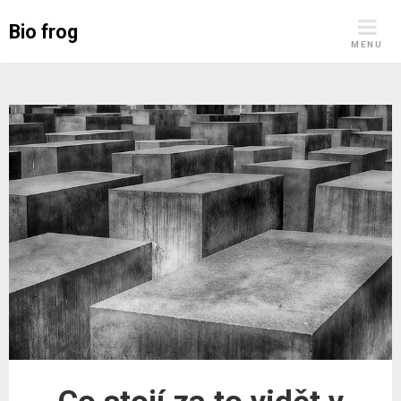
Skip
Bio frog
to
MENU
content