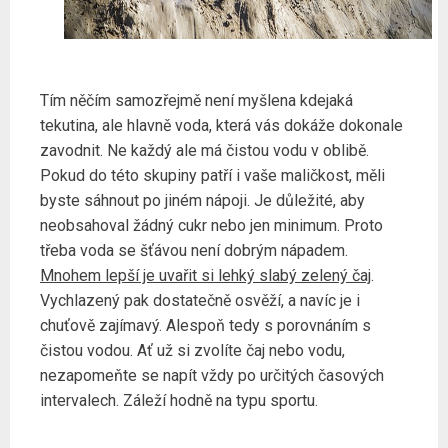
Tím něčím samozřejmě není myšlena kdejaká
tekutina, ale hlavně voda, která vás dokáže dokonale
zavodnit. Ne každý ale má čistou vodu v oblibě.
Pokud do této skupiny patří i vaše maličkost, měli
byste sáhnout po jiném nápoji. Je důležité, aby
neobsahoval žádný cukr nebo jen minimum. Proto
třeba voda se šťávou není dobrým nápadem.
Mnohem lepší je uvařit si lehký slabý zelený čaj
.
Vychlazený pak dostatečně osvěží, a navíc je i
chuťově zajímavý. Alespoň tedy s porovnáním s
čistou vodou. Ať už si zvolíte čaj nebo vodu,
nezapomeňte se napít vždy po určitých časových
intervalech. Záleží hodně na typu sportu.