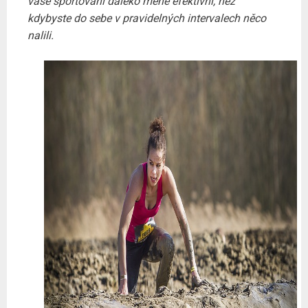
vaše sportování daleko méně efektivní, než
kdybyste do sebe v pravidelných intervalech něco
nalili.