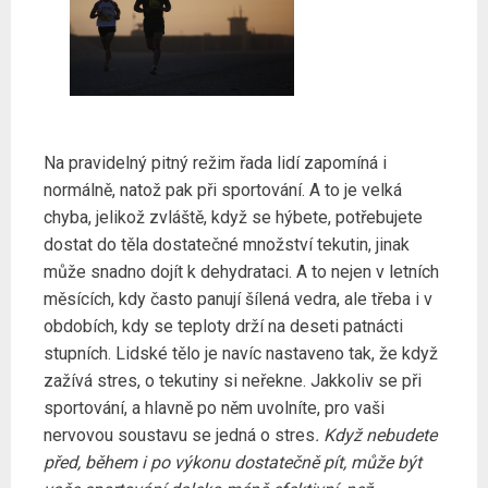
Na pravidelný pitný režim řada lidí zapomíná i
normálně, natož pak při sportování. A to je velká
chyba, jelikož zvláště, když se hýbete, potřebujete
dostat do těla dostatečné množství tekutin, jinak
může snadno dojít k dehydrataci. A to nejen v letních
měsících, kdy často panují šílená vedra, ale třeba i v
obdobích, kdy se teploty drží na deseti patnácti
stupních. Lidské tělo je navíc nastaveno tak, že když
zažívá stres, o tekutiny si neřekne. Jakkoliv se při
sportování, a hlavně po něm uvolníte, pro vaši
nervovou soustavu se jedná o stres
. Když nebudete
před, během i po výkonu dostatečně pít, může být