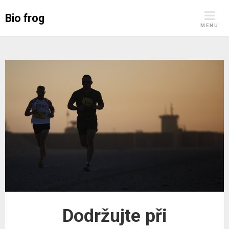
Skip
Bio frog
to
MENU
content
Dodržujte při