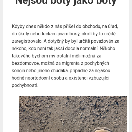
Nejsou boty jako boty
Kdyby dnes někdo z nás přišel do obchodu, na úřad,
do školy nebo leckam jinam bosý, okolí by to určitě
zaregistrovalo. A dotyčný by byl určitě považován za
někoho, kdo není tak jaksi docela normální. Někoho
takového bychom my ostatní měli možná za
bezdomovce, možná za migranta z pochybných
končin nebo jiného chudáka, případně za nějakou
hodně neortodoxní osobu a existenci vzbuzující
pochybnosti.