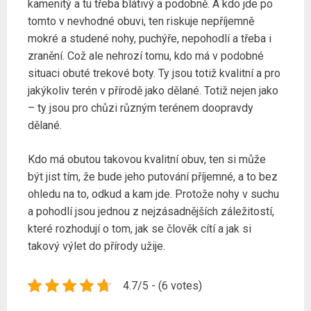
kamenitý a tu třeba blátivý a podobně. A kdo jde po
tomto v nevhodné obuvi, ten riskuje nepříjemně
mokré a studené nohy, puchýře, nepohodlí a třeba i
zranění. Což ale nehrozí tomu, kdo má v podobné
situaci obuté
trekové boty
. Ty jsou totiž kvalitní a pro
jakýkoliv terén v přírodě jako dělané. Totiž nejen jako
– ty jsou pro chůzi různým terénem doopravdy
dělané.
Kdo má obutou takovou kvalitní obuv, ten si může
být jist tím, že bude jeho putování příjemné, a to bez
ohledu na to, odkud a kam jde. Protože nohy v suchu
a pohodlí jsou jednou z nejzásadnějších záležitostí,
které rozhodují o tom, jak se člověk cítí a jak si
takový výlet do přírody užije.
4.7/5 - (6 votes)