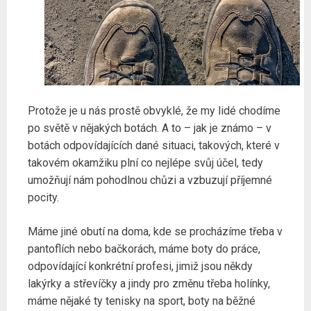
Protože je u nás prostě obvyklé, že my lidé chodíme
po světě v nějakých botách. A to – jak je známo – v
botách odpovídajících dané situaci, takových, které v
takovém okamžiku plní co nejlépe svůj účel, tedy
umožňují nám pohodlnou chůzi a vzbuzují příjemné
pocity.
Máme jiné obutí na doma, kde se procházíme třeba v
pantoflích nebo bačkorách, máme boty do práce,
odpovídající konkrétní profesi, jimiž jsou někdy
lakýrky a střevíčky a jindy pro změnu třeba holínky,
máme nějaké ty tenisky na sport, boty na běžné