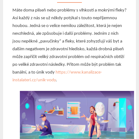
Máte doma plíseň nebo problémy s vlhkostí a mokrými fleky?
Asi každý z nás se už někdy potýkal s touto nepříjemnou
houbou. Jedná se o velice nemilou záležitost, která je nejen
nevzhledná, ale způsobuje i další problémy. Jedním z nich
jsou nepěkné „pavučinky“ a fleky, které zohyzďují váš byt a
dalším negativem je zdravotní hledisko, každá drobná plíseň
může zapříčit veliký zdravotní problém od respiračních obtíží
po veliké zdravotní následky. Přitom může být problém tak
banální, a to únik vody
https://www.kanalizace-
instalateri.cz/unik-vody
.