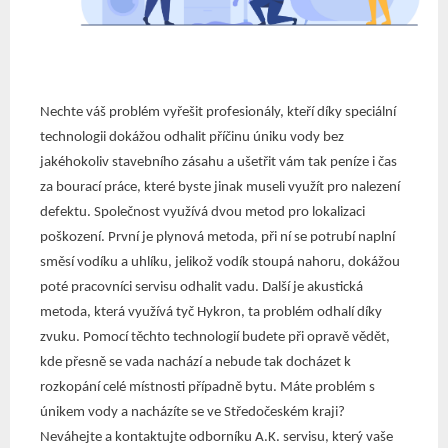
Nechte váš problém vyřešit profesionály, kteří díky speciální
technologii dokážou odhalit příčinu úniku vody bez
jakéhokoliv stavebního zásahu a ušetřit vám tak peníze i čas
za bourací práce, které byste jinak museli využít pro nalezení
defektu. Společnost využívá dvou metod pro lokalizaci
poškození. První je plynová metoda, při ní se potrubí naplní
směsí vodíku a uhlíku, jelikož vodík stoupá nahoru, dokážou
poté pracovníci servisu odhalit vadu. Další je akustická
metoda, která využívá tyč Hykron, ta problém odhalí díky
zvuku. Pomocí těchto technologií budete při opravě vědět,
kde přesně se vada nachází a nebude tak docházet k
rozkopání celé místnosti případně bytu. Máte problém s
únikem vody a nacházíte se ve Středočeském kraji?
Neváhejte a kontaktujte odborníku A.K. servisu, který vaše