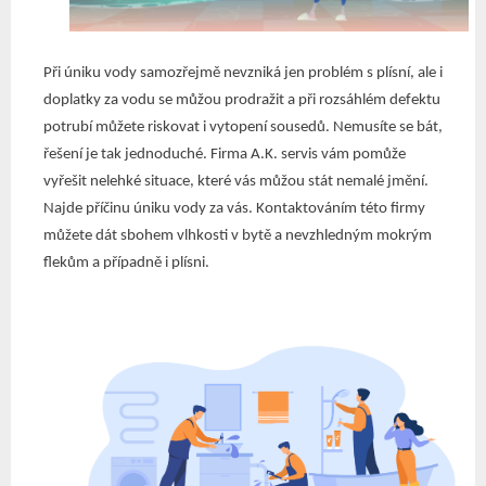
Při úniku vody samozřejmě nevzniká jen problém s plísní, ale i
doplatky za vodu se můžou prodražit a při rozsáhlém defektu
potrubí můžete riskovat i vytopení sousedů. Nemusíte se bát,
řešení je tak jednoduché. Firma A.K. servis vám pomůže
vyřešit nelehké situace, které vás můžou stát nemalé jmění.
Najde příčinu úniku vody za vás. Kontaktováním této firmy
můžete dát sbohem vlhkosti v bytě a nevzhledným mokrým
flekům a případně i plísni.