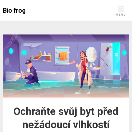
Skip
Bio frog
to
MENU
content
Ochraňte svůj byt před
nežádoucí vlhkostí