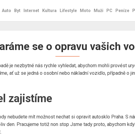
Auto
Byt
Internet
Kultura
Lifestyle
Moto
Muži
PC
Peníze
P
aráme se o opravu vašich vo
padě je nezbytné nás rychle vyhledat, abychom mohli provést ur
me, ať už se jedná o osobní nebo nákladní vozidlo, případně o jin
l zajistíme
ody nebudete mít možnost nechat si opravit autosklo Praha. S n
koliv den. Pracujeme totiž non stop Jsme tady proto, abychom kdy
.