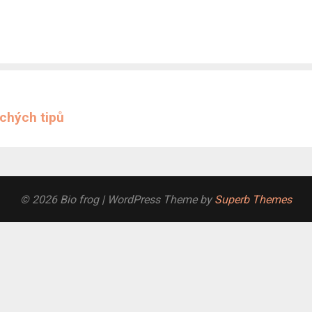
chých tipů
© 2026 Bio frog
| WordPress Theme by
Superb Themes