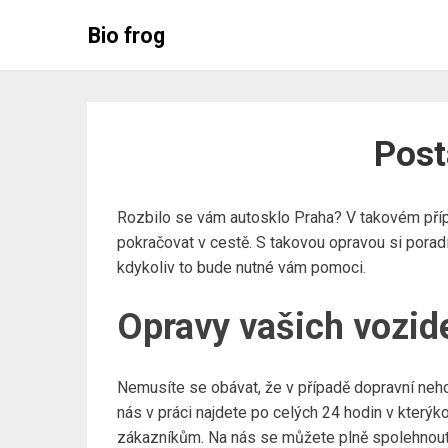
Skip
Bio frog
to
content
Post
Rozbilo se vám
autosklo Praha
? V takovém pří
pokračovat v cestě. S takovou opravou si poradí
kdykoliv to bude nutné vám pomoci.
Opravy vašich vozide
Nemusíte se obávat, že v případě dopravní neh
nás v práci najdete po celých 24 hodin v který
zákazníkům. Na nás se můžete plně spolehnout