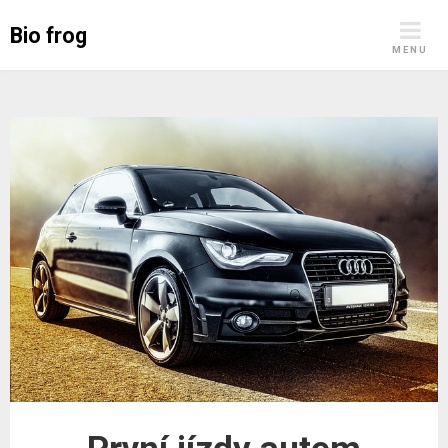
Skip
Bio frog
to
MENU
content