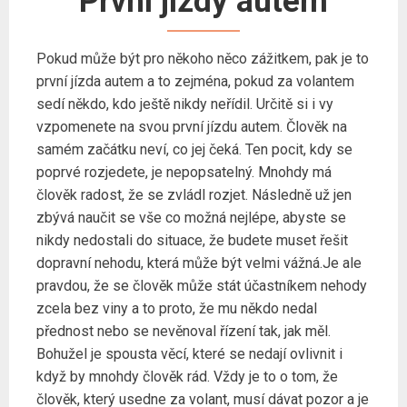
První jízdy autem
Pokud může být pro někoho něco zážitkem, pak je to
první jízda autem a to zejména, pokud za volantem
sedí někdo, kdo ještě nikdy neřídil. Určitě si i vy
vzpomenete na svou první jízdu autem. Člověk na
samém začátku neví, co jej čeká. Ten pocit, kdy se
poprvé rozjedete, je nepopsatelný. Mnohdy má
člověk radost, že se zvládl rozjet. Následně už jen
zbývá naučit se vše co možná nejlépe, abyste se
nikdy nedostali do situace, že budete muset řešit
dopravní nehodu, která může být velmi vážná.Je ale
pravdou, že se člověk může stát účastníkem nehody
zcela bez viny a to proto, že mu někdo nedal
přednost nebo se nevěnoval řízení tak, jak měl.
Bohužel je spousta věcí, které se nedají ovlivnit i
když by mnohdy člověk rád. Vždy je to o tom, že
člověk, který usedne za volant, musí dávat pozor a je