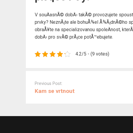
V souÄasnÃ© dobÄ› takÃ© provozujete spoustu n
prvky? NeznÃ¡te ale bohuÅ¾el Å¾Ã¡dnÃ©ho speci
obraÅ¥te na specializovanou spoleÄnost, kterÃ¡
dobÄ› pro svÃ© prÃ¡ce potÅ™ebujete.
4.2/5 - (9 votes)
Post
navigation
Previous Post:
Kam se vrtnout