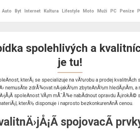
Auto
Byt
Internet
Kultura
Lifestyle
Moto
Muži
PC
Peníze
P
bídka spolehlivých a kvalitní
je tu!
oleÄnost, kterÃ¡ se specializuje na vÃ½robu a prodej kvalitnÃ­c
tÄ› nemusÃ­te zdrÅ¾ovat nÄ›jakÃ½m zbyteÄnÃ½m hledÃ¡nÃ­m, a 
ivÄ›jÅ¡Ã­ spoleÄnost VÃ¡m mÅ¯Å¾e nabÃ­dnout opravdu Å¡irokÃ© sp
ateriÃ¡l
, kterÃ½ disponuje i naprosto bezkonkurenÄnÃ­ cenou.
kvalitnÄ›jÅ¡Ã­ spojovacÃ­ pr