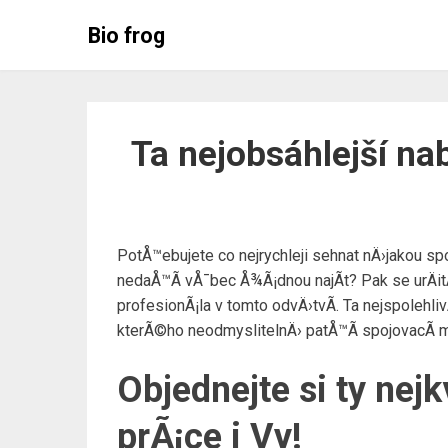
Skip
Bio frog
to
content
Ta nejobsáhlejší na
PotÅ™ebujete co nejrychleji sehnat nÄ›jakou sp
nedaÅ™Ã­ vÅ¯bec Å¾Ã¡dnou najÃ­t? Pak se urÄi
profesionÃ¡la v tomto odvÄ›tvÃ­. Ta nejspolehl
kterÃ©ho neodmyslitelnÄ› patÅ™Ã­
spojovacÃ­ m
Objednejte si ty nej
prÃ¡ce i Vy!