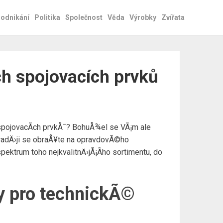
odnikání
Politika
Společnost
Věda
Výrobky
Zvířata
ch spojovacích prvků
h spojovacÃ­ch prvkÅ¯? BohuÅ¾el se VÃ¡m ale
radÄ›ji se obraÅ¥te na opravdovÃ©ho
ektrum toho nejkvalitnÄ›jÅ¡Ã­ho sortimentu, do
vky pro technickÃ©