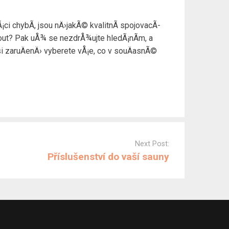
i chybÃ­, jsou nÄ›jakÃ© kvalitnÃ­ spojovacÃ­
nout? Pak uÅ¾ se nezdrÅ¾ujte hledÃ¡nÃ­m, a
 si zaruÄenÄ› vyberete vÅ¡e, co v souÄasnÃ©
Next Post:
Příslušenství do vaší sauny