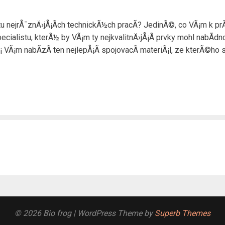
ejrÅ¯znÄ›jÅ¡Ã­ch technickÃ½ch pracÃ­? JedinÃ©, co VÃ¡m k prÃ¡c
alistu, kterÃ½ by VÃ¡m ty nejkvalitnÄ›jÅ¡Ã­ prvky mohl nabÃ­d
 VÃ¡m nabÃ­zÃ­ ten nejlepÅ¡Ã­ spojovacÃ­ materiÃ¡l, ze kterÃ©ho
© 2026 Bio frog
| WordPress Theme by
Superb Themes