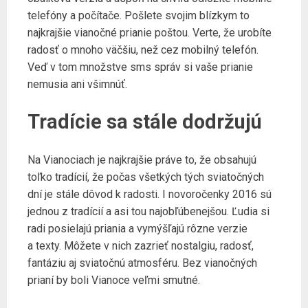
telefóny a počítače. Pošlete svojim blízkym to
najkrajšie vianočné prianie poštou. Verte, že urobíte
radosť o mnoho väčšiu, než cez mobilný telefón.
Veď v tom množstve sms správ si vaše prianie
nemusia ani všimnúť.
Tradície sa stále dodržujú
Na Vianociach je najkrajšie práve to, že obsahujú
toľko tradícií, že počas všetkých tých sviatočných
dní je stále dôvod k radosti. I novoročenky 2016 sú
jednou z tradícií a asi tou najobľúbenejšou. Ľudia si
radi posielajú priania a vymýšľajú rôzne verzie
a texty. Môžete v nich zazrieť nostalgiu, radosť,
fantáziu aj sviatočnú atmosféru. Bez vianočných
prianí by boli Vianoce veľmi smutné.