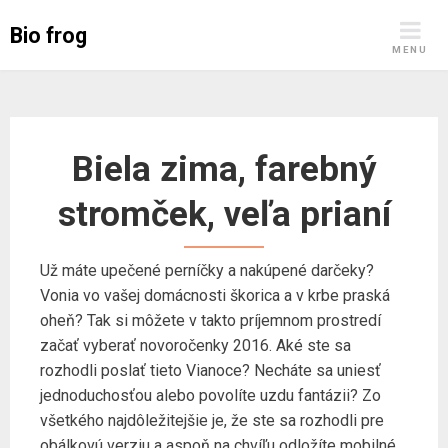
Skip
Bio frog
to
MENU
content
Biela zima, farebný
stromček, veľa prianí
Už máte upečené perníčky a nakúpené darčeky?
Vonia vo vašej domácnosti škorica a v krbe praská
oheň? Tak si môžete v takto príjemnom prostredí
začať vyberať
novoročenky 2016
. Aké ste sa
rozhodli poslať tieto Vianoce? Necháte sa uniesť
jednoduchosťou alebo povolíte uzdu fantázii? Zo
všetkého najdôležitejšie je, že ste sa rozhodli pre
obálkovú verziu a aspoň na chvíľu odložíte mobilné