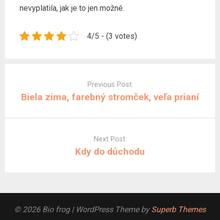
nevyplatila, jak je to jen možné.
4/5 - (3 votes)
Post
navigation
Previous Post:
Biela zima, farebný stromček, veľa prianí
Next Post:
Kdy do důchodu
© 2026 Bio frog
| WordPress Theme by
Superb Themes